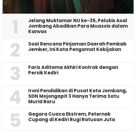
1
Jelang Muktamar NU ke-35, Pelukis Asal
Jombang Abadikan Para Muassis dalam
Kanvas
2
‎Soal Rencana Pinjaman Daerah Pemkab
Jember, Ini Kata Pengamat Kebijakan ‎
3
Faris Aditama Akhiri Kontrak dengan
Persik Kediri
4
Ironi Pendidikan di Pusat Kota Jombang,
SDN Mojongapit 3 Hanya Terima Satu
Murid Baru
5
‎Gegara Cuaca Ekstrem, Peternak
Cupang di Kediri Rugi Ratusan Juta