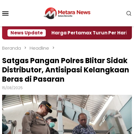
Loncat
ke
Menu
konten
Mobile
isi Air
News Update
Harga Pertamax Turun Per Hari Ini, Segin
Beranda
Headline
Satgas Pangan Polres Blitar Sidak
Distributor, Antisipasi Kelangkaan
Beras di Pasaran
15/08/2025