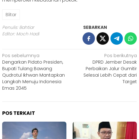
Blitar
Penulis: Bahtiar
SEBARKAN
Editor: Moch Hadi
Navigasi
Pos sebelumnya
Pos berikutnya
Dengarkan Pidato Presiden,
DPRD Jember Desak
pos
Bupati Tulang Bawang
Perbaikan Jalur Gumitir
Qudrotul Ikhwan Mantapkan
Selesai Lebih Cepat dari
Langkah Menuju Indonesia
Target
Emas 2045
POS TERKAIT