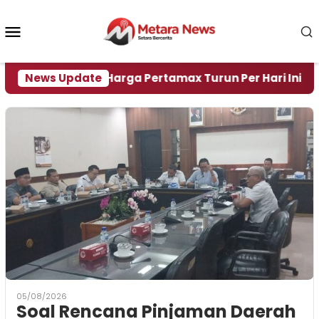
Loncat
ke
Menu
konten
Mobile
Air
News Update
Harga Pertamax Turun Per Hari Ini, Segini H
05/08/2026
‎Soal Rencana Pinjaman Daerah