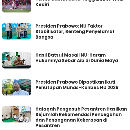
Kediri
‎Presiden Prabowo: NU Faktor
Stabilisator, Benteng Penyelamat
Bangsa
Hasil Batsul Masail NU: Haram
Hukumnya Sebar Aib di Dunia Maya
Presiden Prabowo Dipastikan Ikuti
Penutupan Munas-Konbes NU 2026
Halaqah Pengasuh Pesantren Hasilkan
Sejumlah Rekomendasi Pencegahan
dan Penanganan Kekerasan di
Pesantren