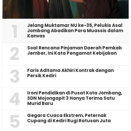
1
Jelang Muktamar NU ke-35, Pelukis Asal
Jombang Abadikan Para Muassis dalam
Kanvas
2
‎Soal Rencana Pinjaman Daerah Pemkab
Jember, Ini Kata Pengamat Kebijakan ‎
3
Faris Aditama Akhiri Kontrak dengan
Persik Kediri
4
Ironi Pendidikan di Pusat Kota Jombang,
SDN Mojongapit 3 Hanya Terima Satu
Murid Baru
5
‎Gegara Cuaca Ekstrem, Peternak
Cupang di Kediri Rugi Ratusan Juta