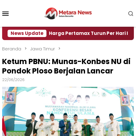
Loncat
ke
Menu
konten
Mobile
Air
News Update
Harga Pertamax Turun Per Hari Ini, Segini H
Beranda
Jawa Timur
Ketum PBNU: Munas-Konbes NU di
Pondok Ploso Berjalan Lancar
22/06/2026