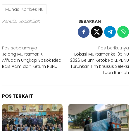
Munas-Konbes NU
Penulis: Ubaidhillah
SEBARKAN
Navigasi
Pos sebelumnya
Pos berikutnya
Jelang Muktamar, KH
Lokasi Muktamar ke-35 NU
pos
Afifuddin Ungkap Sosok Ideal
2026 Belum Ketok Palu, PBNU
Rais Aam dan Ketum PBNU
Turunkan Tim Khusus Seleksi
Tuan Rumah
POS TERKAIT