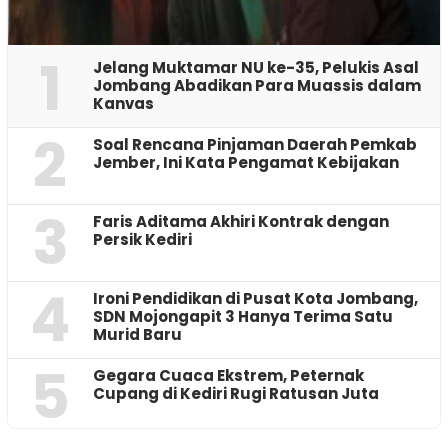
1
Jelang Muktamar NU ke-35, Pelukis Asal
Jombang Abadikan Para Muassis dalam
Kanvas
2
‎Soal Rencana Pinjaman Daerah Pemkab
Jember, Ini Kata Pengamat Kebijakan ‎
3
Faris Aditama Akhiri Kontrak dengan
Persik Kediri
4
Ironi Pendidikan di Pusat Kota Jombang,
SDN Mojongapit 3 Hanya Terima Satu
Murid Baru
5
‎Gegara Cuaca Ekstrem, Peternak
Cupang di Kediri Rugi Ratusan Juta