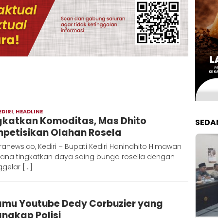
EDIRI
,
HEADLINE
Redaksi
gkatkan Komoditas, Mas Dhito
Metara
SEDA
petisikan Olahan Rosela
anews.co, Kediri – Bupati Kediri Hanindhito Himawan
ana tingkatkan daya saing bunga rosella dengan
gelar […]
Redaksi
amu Youtube Dedy Corbuzier yang
Metara
angkap Polisi