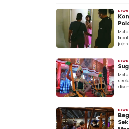
NEWS
Kon
Pol
Metar
kreat
jajar
NEWS
Sug
Metar
seol
disem
NEWS
Beg
Sek