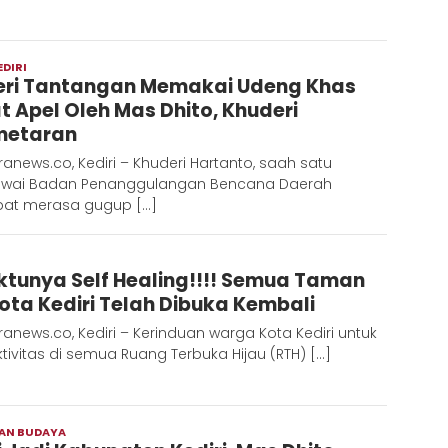
EDIRI
Redaksi
eri Tantangan Memakai Udeng Khas
Metara
t Apel Oleh Mas Dhito, Khuderi
metaran
anews.co, Kediri – Khuderi Hartanto, saah satu
wai Badan Penanggulangan Bencana Daerah
at merasa gugup […]
Redaksi
tunya Self Healing!!!! Semua Taman
Metara
Kota Kediri Telah Dibuka Kembali
anews.co, Kediri – Kerinduan warga Kota Kediri untuk
tivitas di semua Ruang Terbuka Hijau (RTH) […]
DAN BUDAYA
Redaksi
Metara