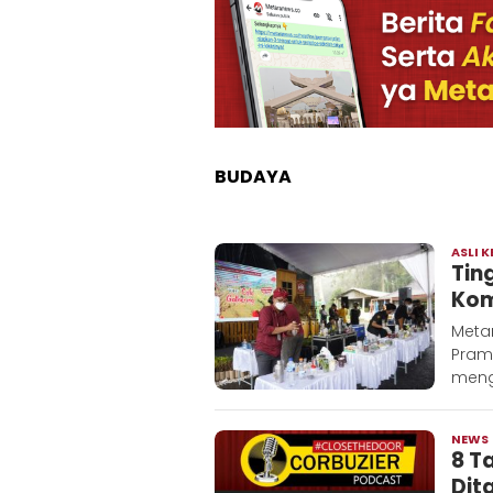
BUDAYA
METARA
ASLI K
NEWS
Tin
Kom
Metar
Pram
meng
NEWS
8 T
Dit