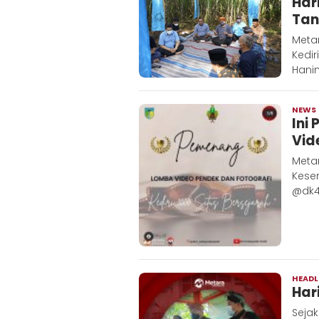
Har
Tan
Metar
Kedir
Hanin
NEWS
Ini
Vid
Meta
Kese
@dk4
HEADL
Har
Sejak