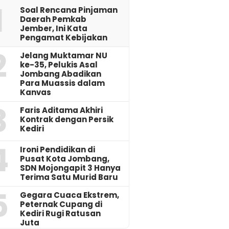
1
‎Soal Rencana Pinjaman
Daerah Pemkab
Jember, Ini Kata
Pengamat Kebijakan ‎
2
Jelang Muktamar NU
ke-35, Pelukis Asal
Jombang Abadikan
Para Muassis dalam
Kanvas
3
Faris Aditama Akhiri
Kontrak dengan Persik
Kediri
4
Ironi Pendidikan di
Pusat Kota Jombang,
SDN Mojongapit 3 Hanya
Terima Satu Murid Baru
5
‎Gegara Cuaca Ekstrem,
Peternak Cupang di
Kediri Rugi Ratusan
Juta