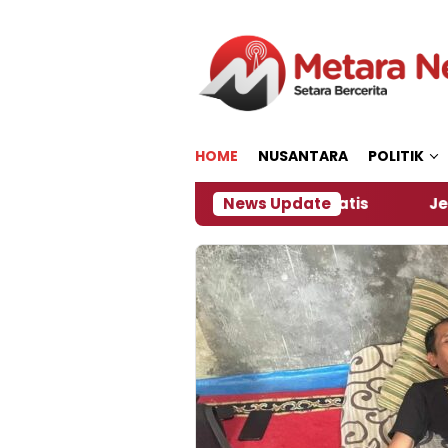
Loncat
ke
konten
HOME
NUSANTARA
POLITIK
apkan Kopi dan Pijat Gratis
News Update
Jember Jadi Tuan 