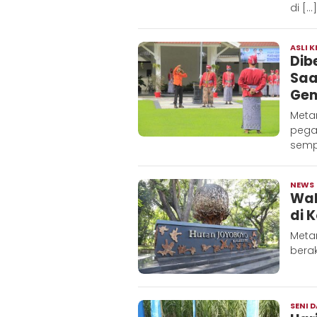
di […]
ASLI K
Dib
Saa
Ge
Metar
pega
semp
NEWS
Wak
di 
Metar
berak
SENI 