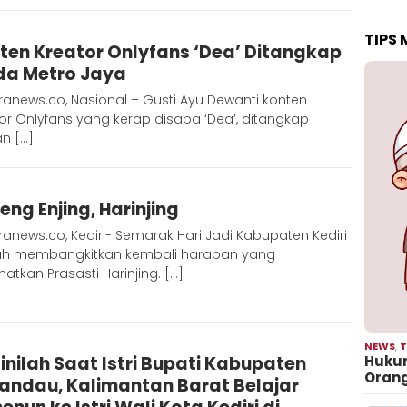
Redaksi
TIPS
ten Kreator Onlyfans ‘Dea’ Ditangkap
Metara
da Metro Jaya
anews.co, Nasional – Gusti Ayu Dewanti konten
or Onlyfans yang kerap disapa ‘Dea’, ditangkap
an […]
Redaksi
eng Enjing, Harinjing
Metara
anews.co, Kediri- Semarak Hari Jadi Kabupaten Kediri
ah membangkitkan kembali harapan yang
atkan Prasasti Harinjing. […]
Redaksi
NEWS
,
T
inilah Saat Istri Bupati Kabupaten
Hukum
Metara
Oran
andau, Kalimantan Barat Belajar