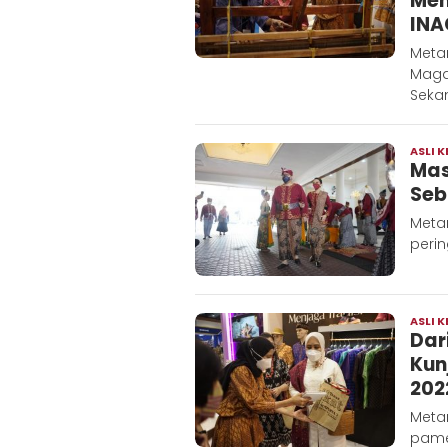
Men
INA
Meta
Magda
Seka
ASLI K
Mas
Seb
Metar
perin
ASLI K
Dar
Kun
202
Metar
pamer