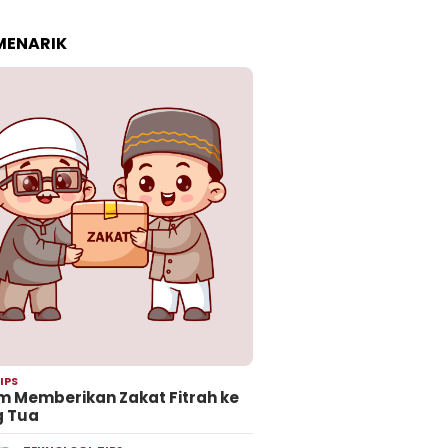
 MENARIK
IPS
 Memberikan Zakat Fitrah ke
g Tua