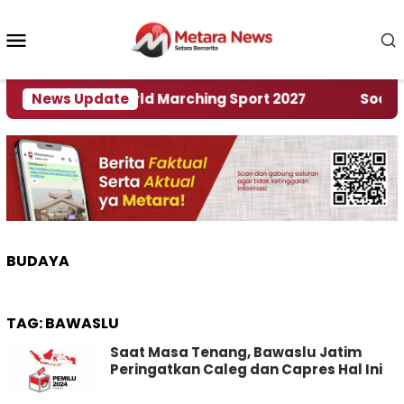
Loncat
ke
Menu
konten
Mobile
n Rumah World Marching Sport 2027
News Update
‎Soal Renca
BUDAYA
TAG:
BAWASLU
Saat Masa Tenang, Bawaslu Jatim
Peringatkan Caleg dan Capres Hal Ini