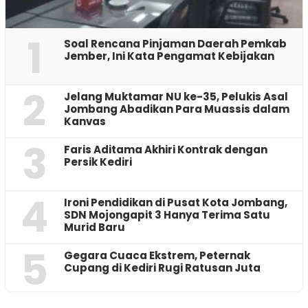
1
‎Soal Rencana Pinjaman Daerah Pemkab
Jember, Ini Kata Pengamat Kebijakan ‎
2
Jelang Muktamar NU ke-35, Pelukis Asal
Jombang Abadikan Para Muassis dalam
Kanvas
3
Faris Aditama Akhiri Kontrak dengan
Persik Kediri
4
Ironi Pendidikan di Pusat Kota Jombang,
SDN Mojongapit 3 Hanya Terima Satu
Murid Baru
5
‎Gegara Cuaca Ekstrem, Peternak
Cupang di Kediri Rugi Ratusan Juta